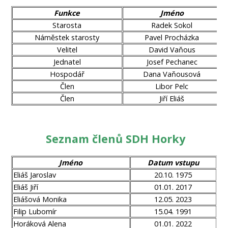
Funkce
Jméno
Starosta
Radek Sokol
Náměstek starosty
Pavel Procházka
Velitel
David Vaňous
Jednatel
Josef Pechanec
Hospodář
Dana Vaňousová
Člen
Libor Pelc
Člen
Jiří Eliáš
Seznam členů SDH Horky
Jméno
Datum vstupu
Eliáš Jaroslav
20.10. 1975
Eliáš Jiří
01.01. 2017
Eliášová Monika
12.05. 2023
Filip Lubomír
15.04. 1991
Horáková Alena
01.01. 2022